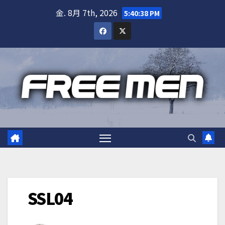
Skip
金. 8月 7th, 2026
5:40:38 PM
to
content
SSL04