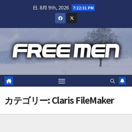
Skip
日. 8月 9th, 2026
7:22:32 PM
to
content
Claris FileMaker
カテゴリー: