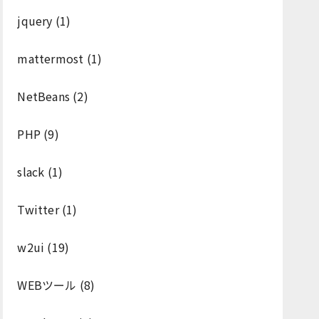
jquery
(1)
mattermost
(1)
NetBeans
(2)
PHP
(9)
slack
(1)
Twitter
(1)
w2ui
(19)
WEBツール
(8)