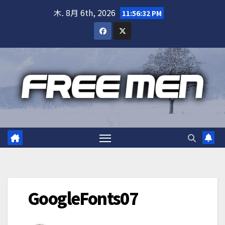
Skip
木. 8月 6th, 2026
11:56:32 PM
to
content
GoogleFonts07