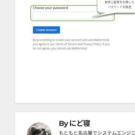
投
稿
ナ
にど寝
By
ビ
もともと名古屋でシステムエンジ