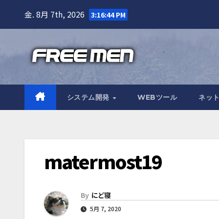
Skip
金. 8月 7th, 2026
3:16:45 PM
to
content
システム開発
WEBツール
ネッ
matermost19
By
にど寝
5月 7, 2020