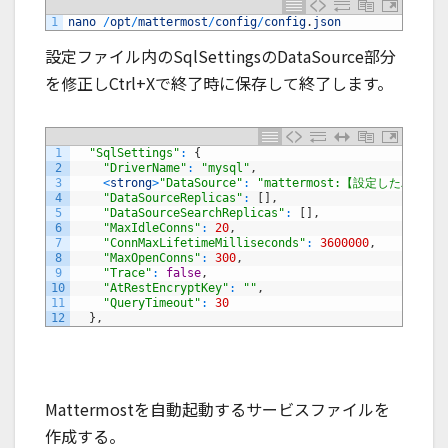
1
nano
/
opt
/
mattermost
/
config
/
config
.
json
設定ファイル内のSqlSettingsのDataSource部分
を修正しCtrl+Xで終了時に保存して終了します。
1
"SqlSettings"
:
{
2
"DriverName"
:
"mysql"
,
3
<
strong
>
"DataSource"
:
"mattermost:【設定したパスワード】@t
4
"DataSourceReplicas"
:
[
]
,
5
"DataSourceSearchReplicas"
:
[
]
,
6
"MaxIdleConns"
:
20
,
7
"ConnMaxLifetimeMilliseconds"
:
3600000
,
8
"MaxOpenConns"
:
300
,
9
"Trace"
:
false
,
10
"AtRestEncryptKey"
:
""
,
11
"QueryTimeout"
:
30
12
}
,
Mattermostを自動起動するサービスファイルを
作成する。