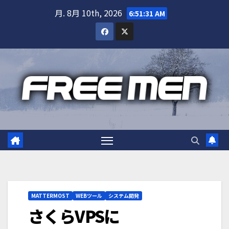
Skip
月. 8月 10th, 2026
6:51:32 AM
to
content
MATTERMOST
WEBツール
システム開発
さくらVPSに