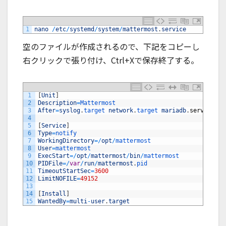
1
nano
/
etc
/
systemd
/
system
/
mattermost
.
service
空のファイルが作成されるので、下記をコピーし
右クリックで張り付け、Ctrl+Xで保存終了する。
1
[
Unit
]
2
Description
=
Mattermost
3
After
=
syslog
.
target 
network
.
target 
mariadb
.
service
4
5
[
Service
]
6
Type
=
notify
7
WorkingDirectory
=
/
opt
/
mattermost
8
User
=
mattermost
9
ExecStart
=
/
opt
/
mattermost
/
bin
/
mattermost
10
PIDFile
=
/
var
/
run
/
mattermost
.
pid
11
TimeoutStartSec
=
3600
12
LimitNOFILE
=
49152
13
14
[
Install
]
15
WantedBy
=
multi
-
user
.
target