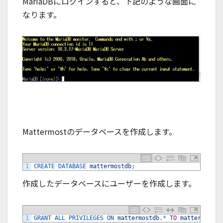
MariaDBにログインすると、下記のような画面に
なります。
Mattermostのデータベースを作成します。
1
CREATE 
DATABASE 
mattermostdb
;
作成したデータベースにユーザーを作成します。
1
GRANT 
ALL 
PRIVILEGES 
ON 
mattermostdb
.
*
TO
mattermost
@
l