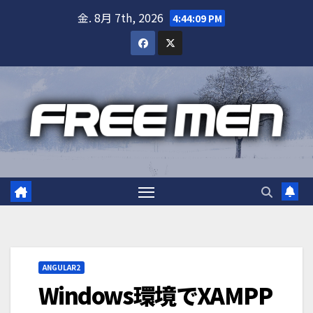
Skip
金. 8月 7th, 2026
4:44:09 PM
to
content
ANGULAR2
Windows環境でXAMPP