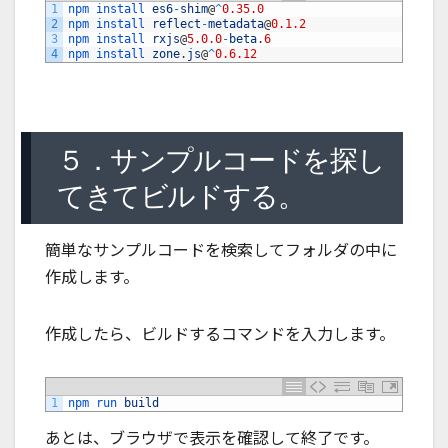
1
npm 
install 
es6
-
shim
@
^
0.35.0
2
npm 
install 
reflect
-
metadata
@
0.1.2
3
npm 
install 
rxjs
@
5.0.0
-
beta
.
6
4
npm 
install 
zone
.
js
@
^
0.6.12
５．サンプルコードを探し
てきてビルドする。
簡単なサンプルコードを検索してフォルダの中に
作成します。
作成したら、ビルドするコマンドを入力します。
1
npm 
run 
build
あとは、ブラウザで表示を確認して終了です。