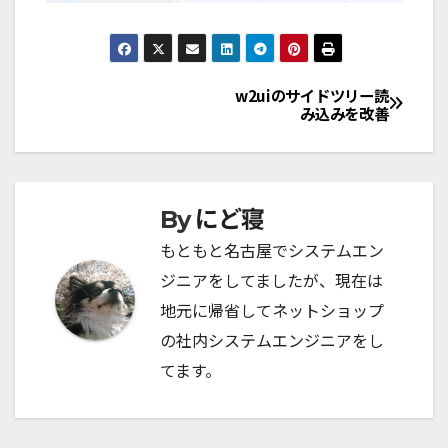
w2uiのサイドツリー読
み込みを改善
投
稿
ナ
にど寝
By
ビ
もともと名古屋でシステムエン
ゲ
ジニアをしてましたが、現在は
ー
地元に帰省してネットショップ
シ
の社内システムエンジニアをし
てます。
ョ
ン