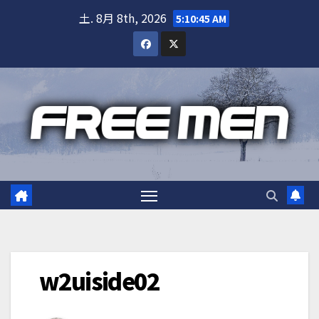
Skip
土. 8月 8th, 2026
5:10:45 AM
to
content
w2uiside02