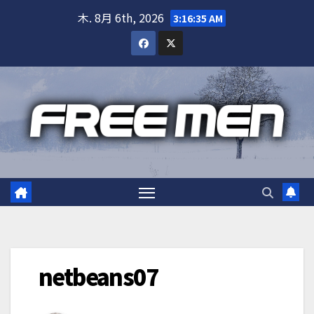
Skip
木. 8月 6th, 2026
3:16:36 AM
to
content
netbeans07