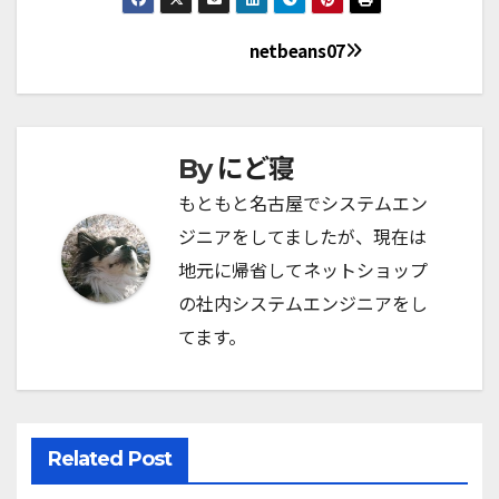
netbeans07
投
稿
ナ
にど寝
By
ビ
もともと名古屋でシステムエン
ジニアをしてましたが、現在は
ゲ
地元に帰省してネットショップ
ー
の社内システムエンジニアをし
シ
てます。
ョ
ン
Related Post