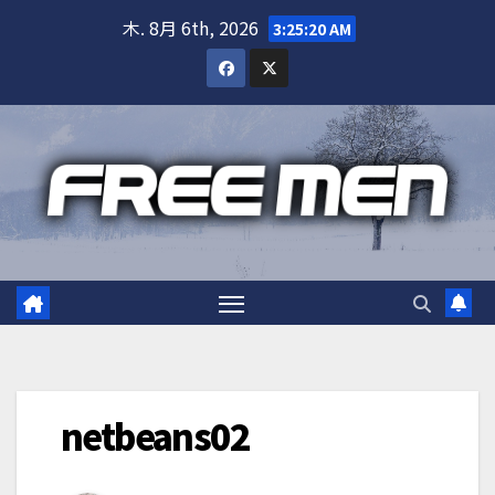
Skip
木. 8月 6th, 2026
3:25:21 AM
to
content
netbeans02